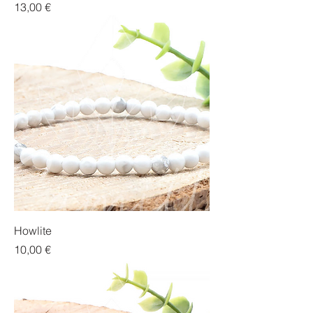
Prix
13,00 €
Howlite
Prix
10,00 €