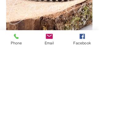
Obsidienne Oeil Céleste
Phone
Email
Facebook
Prix
10,00 €