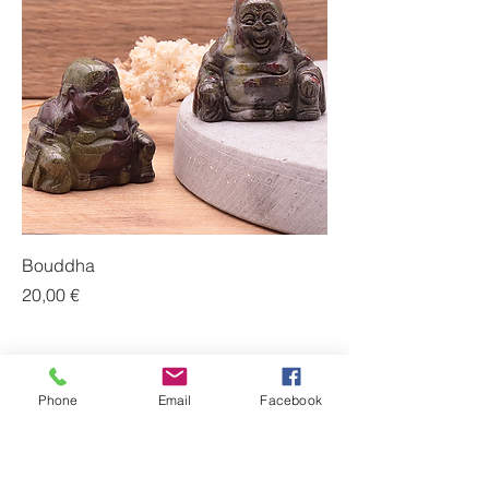
Bouddha
Prix
20,00 €
Phone
Email
Facebook