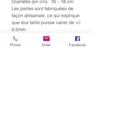
Diamètre (en cm) : 16 – 18 cm
Les perles sont fabriquées de
façon artisanale, ce qui explique
que leur taille puisse varier de +/-
0.5mm.
Photo(s) non contractuelle(s)
Phone
Email
Facebook
0669710319
lecomptoirdubienetrerethel08@hotmail.com
10 Rue de Tagnon, Perthes, France