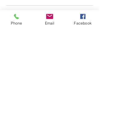
Phone
Email
Facebook
0669710319
lecomptoirdubienetrerethel08@hotmail.com
10 Rue de Tagnon, Perthes, France