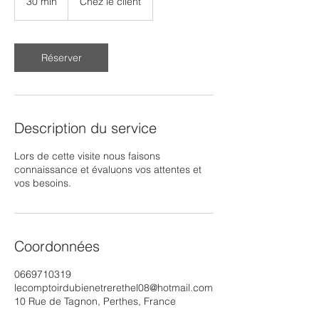
30 min
3
Chez le client
0
m
i
n
Réserver
Description du service
Lors de cette visite nous faisons
connaissance et évaluons vos attentes et
vos besoins.
Coordonnées
0669710319
lecomptoirdubienetrerethel08@hotmail.com
10 Rue de Tagnon, Perthes, France