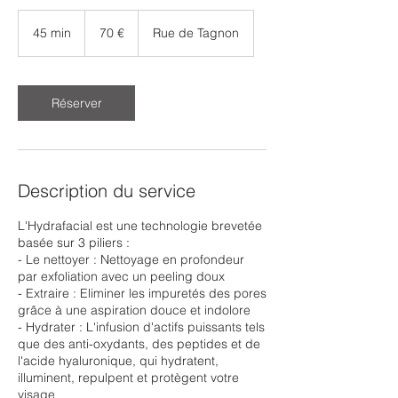
70
euros
45 min
4
70 €
Rue de Tagnon
5
m
i
n
Réserver
Description du service
L'Hydrafacial est une technologie brevetée
basée sur 3 piliers :
- Le nettoyer : Nettoyage en profondeur
par exfoliation avec un peeling doux
- Extraire : Eliminer les impuretés des pores
grâce à une aspiration douce et indolore
- Hydrater : L'infusion d'actifs puissants tels
que des anti-oxydants, des peptides et de
l'acide hyaluronique, qui hydratent,
illuminent, repulpent et protègent votre
visage