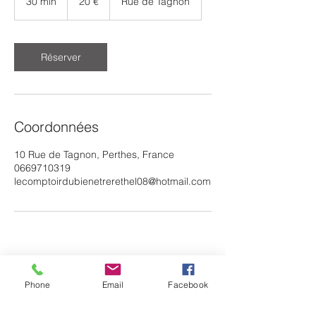
30 min
3
20 €
Rue de Tagnon
0
m
i
n
Réserver
Coordonnées
10 Rue de Tagnon, Perthes, France
0669710319
lecomptoirdubienetrerethel08@hotmail.com
Phone
Email
Facebook