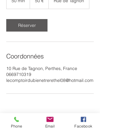
50 min
5
50 €
Rue de Tagnon
0
m
i
n
Réserver
Coordonnées
10 Rue de Tagnon, Perthes, France
0669710319
lecomptoirdubienetrerethel08@hotmail.com
Phone
Email
Facebook