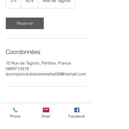
2 h
2
40 €
Rue de Tagnon
h
Réserver
Coordonnées
10 Rue de Tagnon, Perthes, France
0669710319
lecomptoirdubienetrerethel08@hotmail.com
Phone
Email
Facebook