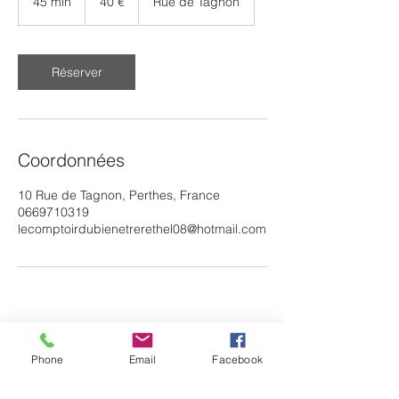
45 min
4
40 €
Rue de Tagnon
5
m
i
n
Réserver
Coordonnées
10 Rue de Tagnon, Perthes, France
0669710319
lecomptoirdubienetrerethel08@hotmail.com
Phone
Email
Facebook