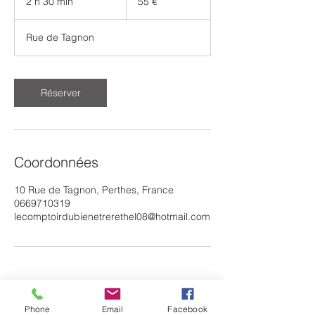
2 h 30 min
2
55 €
h
3
Rue de Tagnon
0
m
i
n
Réserver
Coordonnées
10 Rue de Tagnon, Perthes, France
0669710319
lecomptoirdubienetrerethel08@hotmail.com
Phone
Email
Facebook