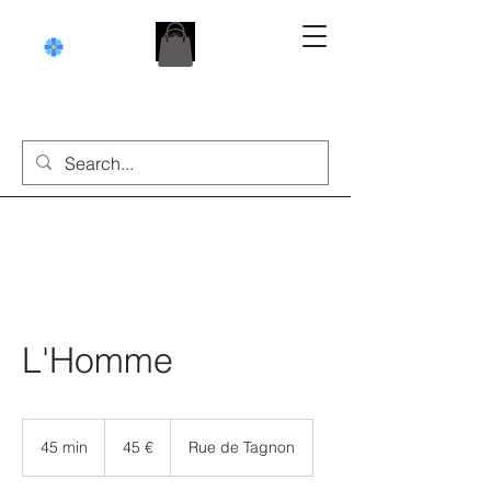
L'Homme
45
euros
45 min
4
45 €
Rue de Tagnon
5
m