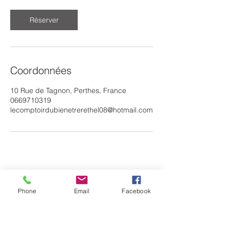
i
n
Réserver
Coordonnées
10 Rue de Tagnon, Perthes, France
0669710319
lecomptoirdubienetrerethel08@hotmail.com
Phone
Email
Facebook