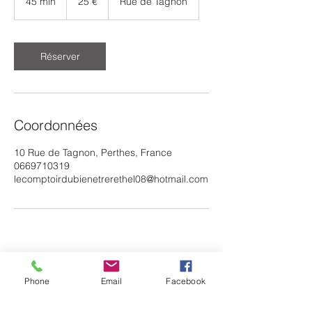
45 min
4
25 €
Rue de Tagnon
5
m
i
n
Réserver
Coordonnées
10 Rue de Tagnon, Perthes, France
0669710319
lecomptoirdubienetrerethel08@hotmail.com
Phone
Email
Facebook