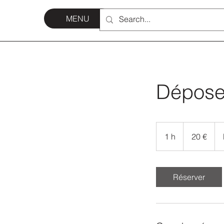
MENU
Dépose
20
euros
1 h
1
20 €
Réserver