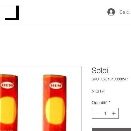
Se c
Soleil
SKU : 8901810000247
Prix
2,00 €
Quantité
*