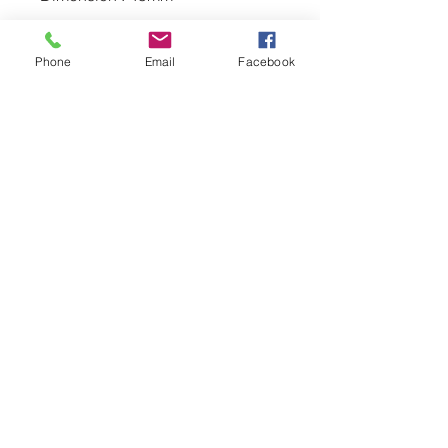
Phone
Email
Facebook
0669710319
lecomptoirdubienetrerethel08@hotmail.com
10 Rue de Tagnon, Perthes, France