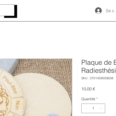
Se c
Plaque de 
Radiesthés
SKU : 3701459059638
Prix
10,00 €
Quantité
*