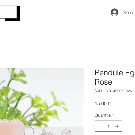
Se c
Pendule Eg
Rose
SKU : 3701459053926
Prix
15,00 €
Quantité
*