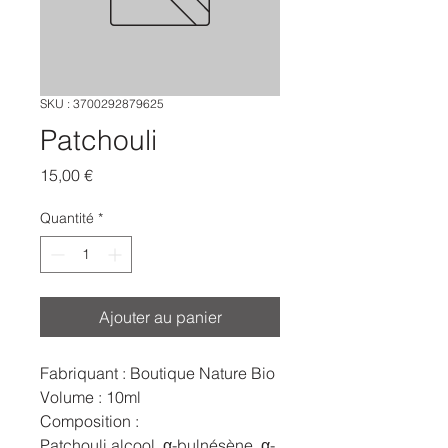
SKU : 3700292879625
Patchouli
Prix
15,00 €
Quantité
*
Ajouter au panier
Fabriquant : Boutique Nature Bio
Volume : 10ml
Composition :
Patchouli alcool, α-bulnésène, α-