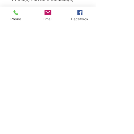
Phone
Email
Facebook
0669710319
lecomptoirdubienetrerethel08@hotmail.com
10 Rue de Tagnon, Perthes, France