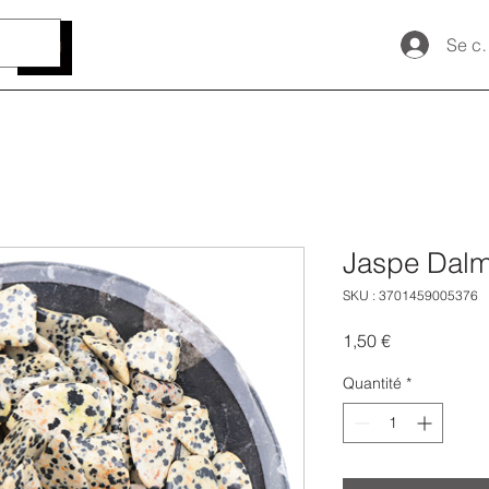
Se c
Jaspe Dalm
SKU : 3701459005376
Prix
1,50 €
Quantité
*