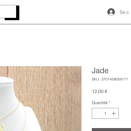
Se c
Jade
SKU : 3701459059171
Prix
12,00 €
Quantité
*