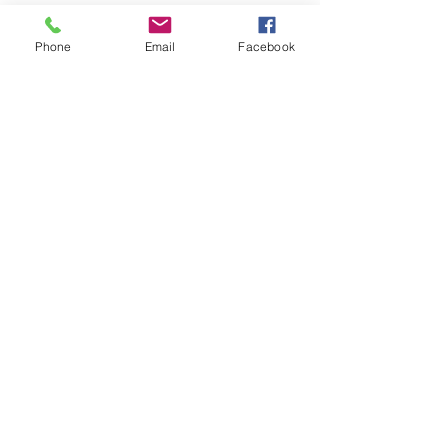
Phone
Email
Facebook
0669710319
lecomptoirdubienetrerethel08@hotmail.com
10 Rue de Tagnon, Perthes, France