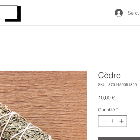
Se c
Cèdre
SKU : 3701459081820
Prix
10,00 €
Quantité
*