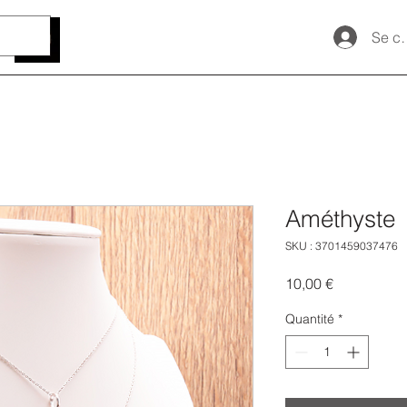
Se c
Améthyste
SKU : 3701459037476
Prix
10,00 €
Quantité
*